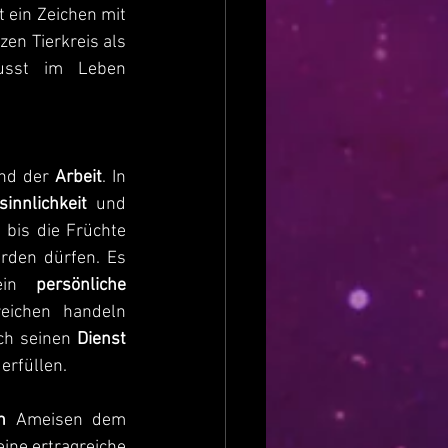
ein Zeichen mit 
en Tierkreis als 
usst im Leben 
nd der 
Arbeit
. In 
sinnlichkeit
 und 
, bis die Früchte 
rden dürfen. Es 
ein 
persönliche 
eichen handeln 
ch seinen 
Dienst
 erfüllen.
n
 Ameisen dem 
Jungfrau-Prinzip. Bienen bestäuben Blüten und Pflanzen und sorgen damit für eine ertragreiche 