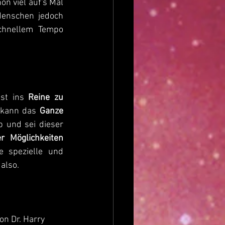
n viel auf's Mal 
enschen jedoch 
chnellem Tempo 
st ins
 Reine zu 
 kann das 
Ganze
b und sei dieser 
 Möglichkeiten 
 spezielle und 
also.
n Dr. Harry 