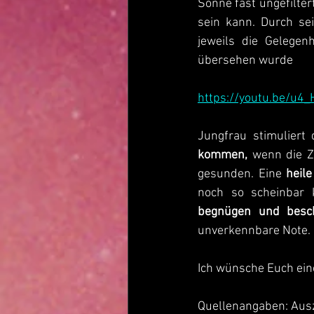
Sonne fast ungefilter
sein kann. Durch se
jeweils die Gelegen
übersehen wurde
https://youtu.be/u4
Jungfrau stimuliert
kommen,
 wenn die Z
gesunden. Eine 
heile
noch so scheinbar 
begnügen und besc
unverkennbare Note. D
Ich wünsche Euch ei
Quellenangaben: Ausz