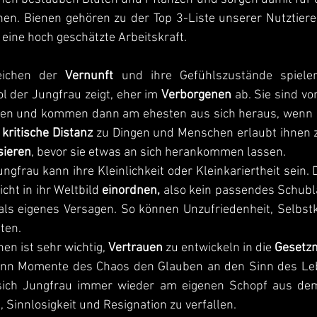
en. Bienen gehören zu der Top 3-Liste unserer Nutztiere 
 eine hoch geschätzte Arbeitskraft.
eichen der 
Vernunft 
und ihre Gefühlszustände spielen
 der Jungfrau zeigt, eher im 
Verborgenen
en und kommen dann am ehesten aus sich heraus, wenn s
 
kritische Distanz
sieren
, bevor sie etwas an sich herankommen lassen. 
gfrau kann ihre Kleinlichkeit oder Kleinkariertheit sein. Da
cht in ihr Weltbild 
einordnen, 
also kein passendes Schublä
als eigenes Versagen. So können Unzufriedenheit, Selbstkr
ten.
en ist sehr wichtig, 
Vertrauen
 zu entwickeln in die 
Gesetzm
enn Momente des Chaos den Glauben an den Sinn des Le
ich Jungfrau immer wieder am eigenen Schopf aus dem
 Sinnlosigkeit und Resignation zu verfallen.