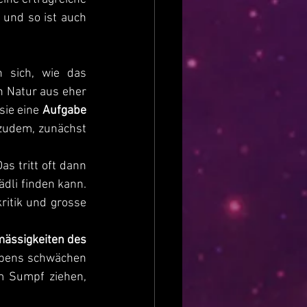
und so ist auch 
 sich, wie das 
 ab. Sie sind von Natur aus eher 
ie eine 
Aufgabe
 zu Dingen und Menschen erlaubt ihnen zudem, zunächst 
s tritt oft dann 
dli finden kann. 
itik und grosse 
ässigkeiten des 
bens schwächen 
 Sumpf ziehen, 