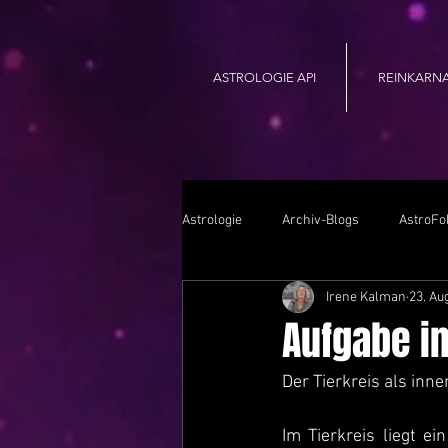
ASTROLOGIE API
REINKARN
Astrologie
Archiv-Blogs
AstroFo
Irene Kalman
23. Au
Aufgabe i
Der Tierkreis als inn
Im Tierkreis liegt 