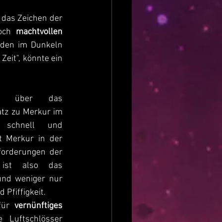
Jungfrau ist so viel mehr, als dass es auf den ersten Blick scheinen mag. Sie ist das Zeichen der 
och 
machtvollen 
nden im Dunkeln 
Zeit", könnte ein 
r über das 
tz zu Merkur im 
 schnell und 
 Merkur in der 
orderungen der 
Materie beschäftigt. Es ist also das 
und weniger nur 
d Pfiffigkeit.
für 
vernünftiges 
 Luftschlösser 