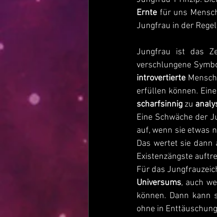
Ernte
 für uns Mensch
Jungfrau in der Regel
Jungfrau ist das Z
verschlungene Symbol
introvertierte
 Mensch
erfüllen können. Eine
scharfsinnig
 zu 
analy
Eine Schwäche der Jun
auf, wenn sie etwas ni
Das wertet sie dann 
Existenzängste auftre
Für das Jungfrauzeich
Universums
, auch w
können. Dann kann s
ohne in Enttäuschung,