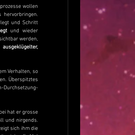
prozesse wollen 
s hervorbringen. 
legt und Schritt 
legt
 und wieder 
ichtbar werden, 
n 
ausgeklügelter, 
em Verhalten, so 
. Überspitztes 
h-Durchsetzung-
ei hat er grosse 
ll und nirgends. 
igt sich ihm die 