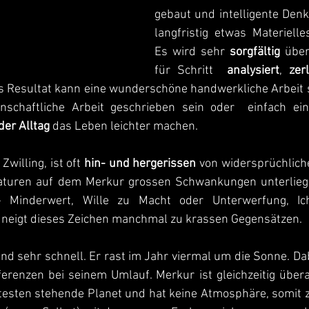
gebaut und intelligente Denk
langfristig etwas Materielle
Es wird sehr 
sorgfältig
 über
für Schritt  
analysiert
, 
zer
ls Resultat kann eine wunderschöne handwerkliche Arbeit s
enschaftliche Arbeit geschrieben sein oder  einfach ei
der Alltag
 das Leben leichter machen.
willing, ist oft 
hin- und hergerissen
 von widersprüchlich
aturen auf dem Merkur grossen Schwankungen unterliegen
- Minderwert, Wille zu Macht oder Unterwerfung, Ic
 neigt dieses Zeichen manchmal zu krassen Gegensätzen. 
und sehr schnell. Er rast im Jahr viermal um die Sonne. Dab
erenzen bei seinem Umlauf. Merkur ist gleichzeitig übera
testen stehende Planet und hat keine Atmosphäre, somit ze