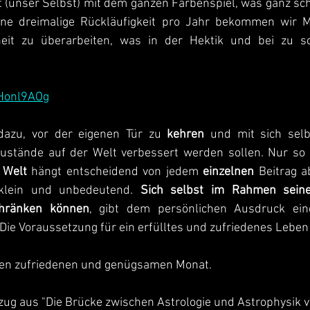
t (unser Selbst) mit dem ganzen Farbenspiel, was ganz schö
ine dreimalige Rückläufigkeit pro Jahr bekommen wir M
heit zu überarbeiten, was in der Hektik und bei zu s
_Honl9AOg
 dazu, vor der eigenen Tür zu 
kehren 
und mit sich selb
ustände auf der Welt verbessert werden sollen. Nur so
 Welt
 hängt entscheidend von jedem 
einzelnen
 Beitrag a
klein und unbedeutend. 
Sich selbst im Rahmen seiner
hränken können
, gibt dem persönlichen Ausdruck eine
ie Voraussetzung für ein erfülltes und zufriedenes Leben 
nen zufriedenen und genügsamen Monat. 
ug aus "Die Brücke zwischen Astrologie und Astrophysik vo