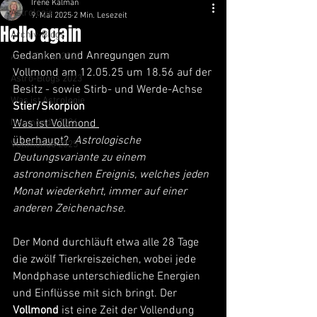
Irene Kalman
Astrologie
9. Mai 2025
2 Min. Lesezeit
Hello again
Archiv-Blogs
Gedanken und Anregungen zum 
AstroFokus 2022
Vollmond am 12.05.25 um 18.56 auf der 
Astro-Blogs 2023
Besitz - sowie Stirb- und Werde-Achse
Was ist Astrologie
Stier/Skorpion
Neumonde 2024
Was ist Vollmond 
überhaupt?
Astrologische 
Vollmonde 2025
Deutungsvariante zu einem 
astronomischen Ereignis, welches jeden 
Monat wiederkehrt, immer auf einer 
anderen Zeichenachse.
Der Mond durchläuft etwa alle 28 Tage 
die zwölf Tierkreiszeichen, wobei jede 
Mondphase unterschiedliche Energien 
und Einflüsse mit sich bringt. Der 
Vollmond
 ist eine Zeit der Vollendung 